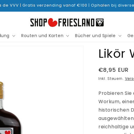
 de VVV | Gratis verzending vanaf €100 | Ophalen bij divers
idung
Routen und Karten
Bücher und Spiele
Ge
Likör
Normaler
€8,95 EUR
Preis
Inkl. Steuern.
Ver
Probieren Si
Workum, einem
historischen D
ausgewählten 
reichhaltige u