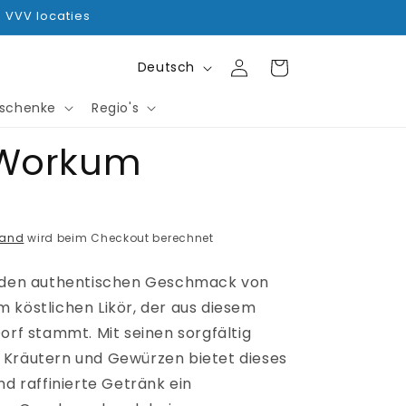
e VVV locaties
S
Einloggen
Warenkorb
Deutsch
p
schenke
Regio's
 Workum
r
a
sand
wird beim Checkout berechnet
c
e den authentischen Geschmack von
h
 köstlichen Likör, der aus diesem
orf stammt. Mit seinen sorgfältig
e
Kräutern und Gewürzen bietet dieses
nd raffinierte Getränk ein