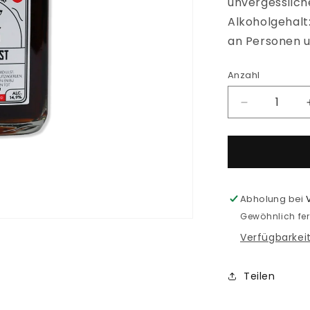
unvergesslic
Alkoholgehalt:
an Personen u
Anzahl
Verringere
die
Menge
für
Likör
Workum
Abholung bei
Gewöhnlich fer
Verfügbarkei
Teilen