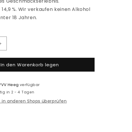
hes Geschmackserlebnis.
 14,9 %. Wir verkaufen keinen Alkohol
nter 18 Jahren.
Erhöhe
die
Menge
In den Warenkorb legen
für
Likör
Workum
VVV Heeg
verfügbar
tig in 2 - 4 Tagen
t in anderen Shops überprüfen