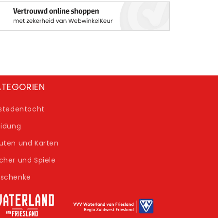
ATEGORIEN
fstedentocht
eidung
uten und Karten
cher und Spiele
schenke