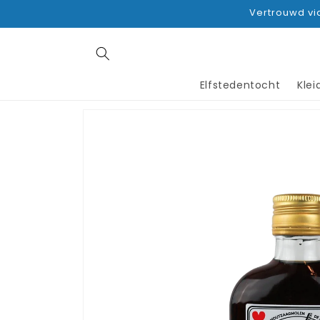
Direkt
Vertrouwd via
zum
Inhalt
Elfstedentocht
Kle
Zu
Produktinformationen
springen