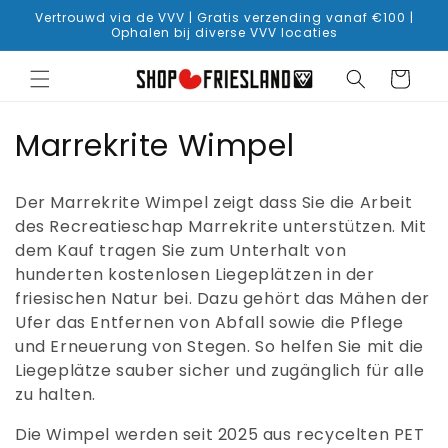
Direkt
Vertrouwd via de VVV | Gratis verzending vanaf €100 |
zum
Ophalen bij diverse VVV locaties
Inhalt
Warenkorb
K
Marrekrite Wimpel
a
Der Marrekrite Wimpel zeigt dass Sie die Arbeit
t
des Recreatieschap Marrekrite unterstützen. Mit
dem Kauf tragen Sie zum Unterhalt von
e
hunderten kostenlosen Liegeplätzen in der
g
friesischen Natur bei. Dazu gehört das Mähen der
Ufer das Entfernen von Abfall sowie die Pflege
o
und Erneuerung von Stegen. So helfen Sie mit die
r
Liegeplätze sauber sicher und zugänglich für alle
zu halten.
i
Die Wimpel werden seit 2025 aus recycelten PET