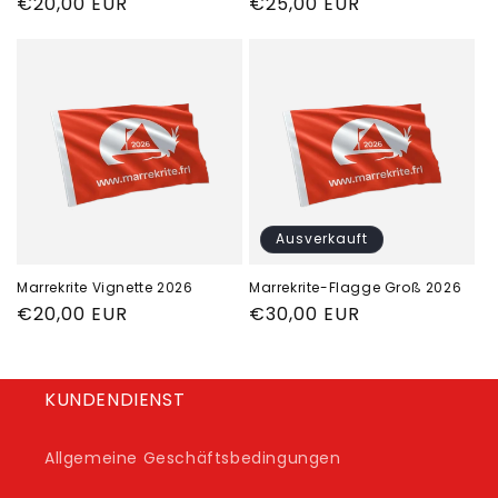
Normaler
€20,00 EUR
Normaler
€25,00 EUR
Preis
Preis
Ausverkauft
Marrekrite Vignette 2026
Marrekrite-Flagge Groß 2026
Normaler
€20,00 EUR
Normaler
€30,00 EUR
Preis
Preis
KUNDENDIENST
Allgemeine Geschäftsbedingungen