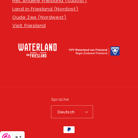
Het Andere Friesland (
Südost
)
Land in Friesland (
Nordost
)
Oude Zee (
Nordwest
)
Visit Friesland
Sprache
Deutsch
Zahlungsmethoden
9,7