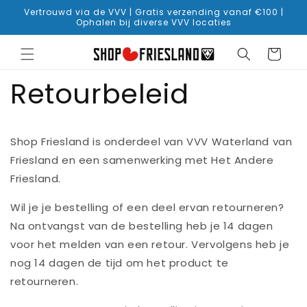
naar
Vertrouwd via de VVV | Gratis verzending vanaf €100 |
de
Ophalen bij diverse VVV locaties
tekst
Winkelwage
Retourbeleid
Shop Friesland is onderdeel van VVV Waterland van
Friesland en een samenwerking met Het Andere
Friesland.
Wil je je bestelling of een deel ervan retourneren?
Na ontvangst van de bestelling heb je 14 dagen
voor het melden van een retour. Vervolgens heb je
nog 14 dagen de tijd om het product te
retourneren.